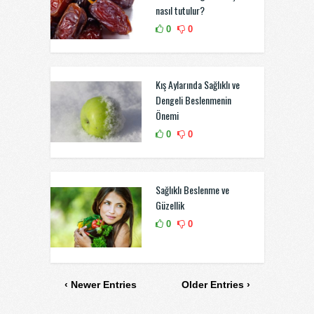
nasıl tutulur?
0
0
Kış Aylarında Sağlıklı ve
Dengeli Beslenmenin
Önemi
0
0
Sağlıklı Beslenme ve
Güzellik
0
0
‹ Newer Entries
Older Entries ›