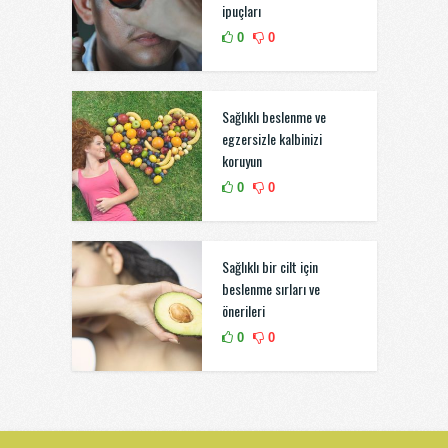
ipuçları
0
0
Sağlıklı beslenme ve
egzersizle kalbinizi
koruyun
0
0
Sağlıklı bir cilt için
beslenme sırları ve
önerileri
0
0