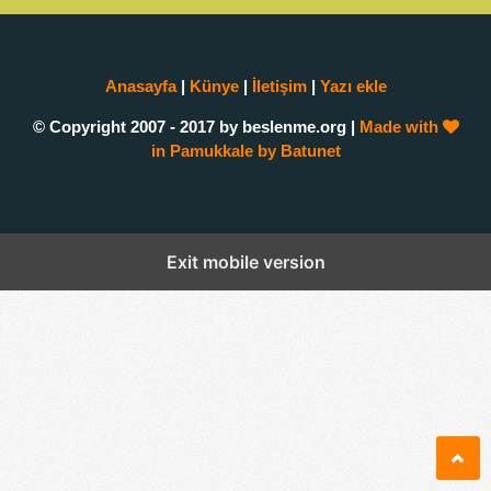
Anasayfa
|
Künye
|
İletişim
|
Yazı ekle
© Copyright 2007 - 2017 by beslenme.org |
Made with
in Pamukkale by Batunet
Exit mobile version