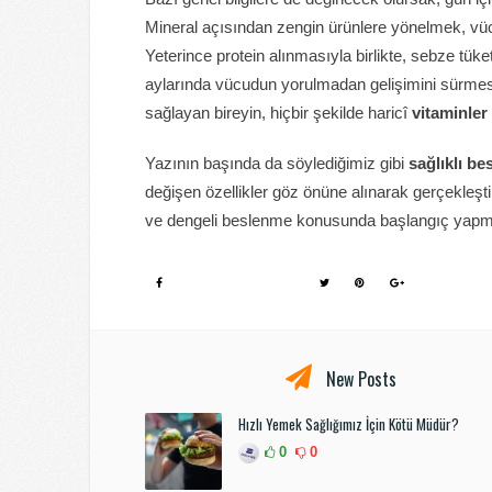
Mineral açısından zengin ürünlere yönelmek, vüc
Yeterince protein alınmasıyla birlikte, sebze tük
aylarında vücudun yorulmadan gelişimini sürmesin
sağlayan bireyin, hiçbir şekilde haricî
vitaminler
Yazının başında da söylediğimiz gibi
sağlıklı b
değişen özellikler göz önüne alınarak gerçekleştir
ve dengeli beslenme konusunda başlangıç yapmak
SHARE ON FACEBOOK
New Posts
Hızlı Yemek Sağlığımız İçin Kötü Müdür?
0
0