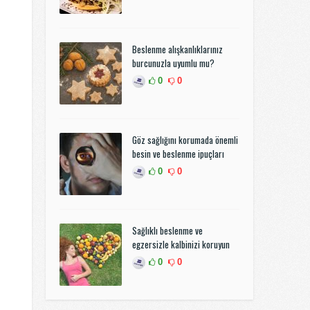
Beslenme alışkanlıklarınız
burcunuzla uyumlu mu?
0
0
Göz sağlığını korumada önemli
besin ve beslenme ipuçları
0
0
Sağlıklı beslenme ve
egzersizle kalbinizi koruyun
0
0