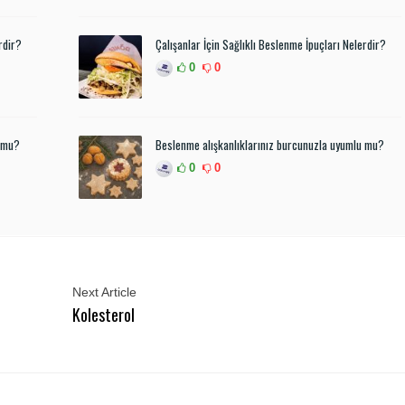
rdir?
Çalışanlar İçin Sağlıklı Beslenme İpuçları Nelerdir?
0
0
u mu?
Beslenme alışkanlıklarınız burcunuzla uyumlu mu?
0
0
Next Article
Kolesterol