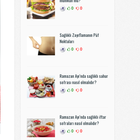
mümkün mü?
0
0
Sağlıklı Zayıflamanın Püf
Noktaları
0
0
Ramazan Ayı’nda sağlıklı sahur
sofrası nasıl olmalıdır?
0
0
Ramazan Ayı’nda sağlıklı iftar
sofraları nasıl olmalıdır?
0
0