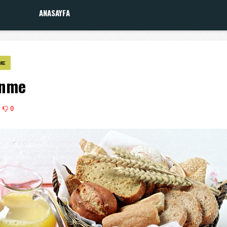
ANASAYFA
ME
enme
0