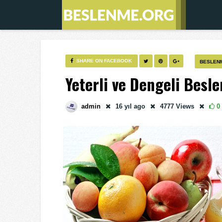
SHARE ON FACEBOOK
BESLEN
Yeterli ve Dengeli Besl
admin
16 yıl
ago
4777
Views
0