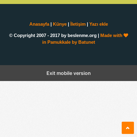
Anasayfa
|
Künye
|
İletişim
|
Yazı ekle
© Copyright 2007 - 2017 by beslenme.org |
Made with
in Pamukkale by Batunet
Exit mobile version